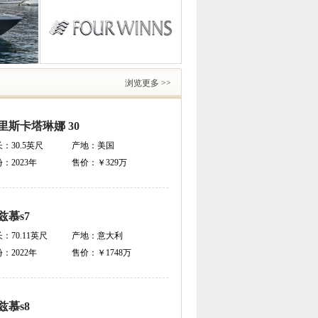
浏览更多 >>
里斯卡塔琳娜 30
长：
30.5英尺
产地：
美国
份：
2023年
售价：
￥329万
兹慕s7
长：
70.11英尺
产地：
意大利
份：
2022年
售价：
￥1748万
兹慕s8