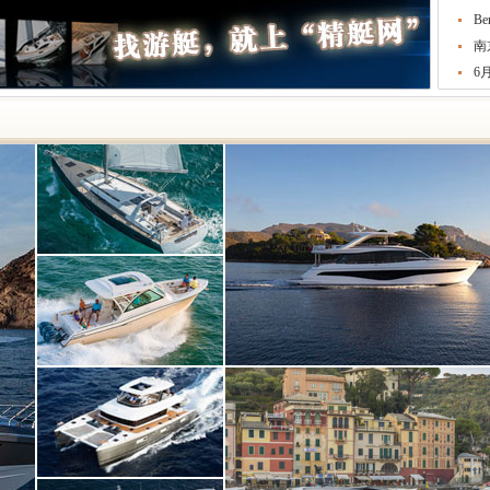
B
南
6