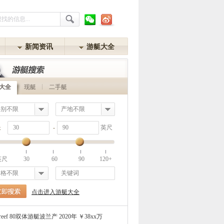
微信
微博
新闻资讯
游艇大全
大全
现艇
二手艇
类别不限
产地不限
长
-
英尺
mut 35 Metri Grande意大利产 2021年 ￥86xx万
英尺
30
60
90
120+
INCESS Y85英国产 2021年 ￥44xx万
63尺游艇中国产 2024年 ￥2xx万
价格不限
goon 560S2法国产 2015年 ￥6xx万
点击进入游艇大全
ritti 840意大利产 2014年 ￥18xx万
nreef 80双体游艇波兰产 2020年 ￥38xx万
ker 920 Max波兰产 2023年 ￥1xx万