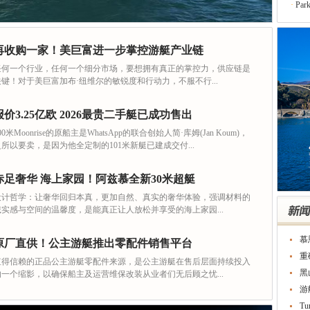
·
Azi
·
11
·
JI
再收购一家！美巨富进一步掌控游艇产业链
·
Azi
·
PR
任何一个行业，任何一个细分市场，要想拥有真正的掌控力，供应链是
关键！对于美巨富加布·纽维尔的敏锐度和行动力，不服不行...
·
金帆
·
La
·
Fer
报价3.25亿欧 2026最贵二手艇已成功售出
·
Su
00米Moonrise的原船主是WhatsApp的联合创始人简·库姆(Jan Koum)，
·
Par
之所以要卖，是因为他全定制的101米新艇已建成交付...
·
Azi
·
11
赤足奢华 海上家园！阿兹慕全新30米超艇
·
JI
设计哲学：让奢华回归本真，更加自然、真实的奢华体验，强调材料的
诚实感与空间的温馨度，是能真正让人放松并享受的海上家园...
慕
原厂直供！公主游艇推出零配件销售平台
重
值得信赖的正品公主游艇零配件来源，是公主游艇在售后层面持续投入
黑
的一个缩影，以确保船主及运营维保改装从业者们无后顾之忧...
游
T