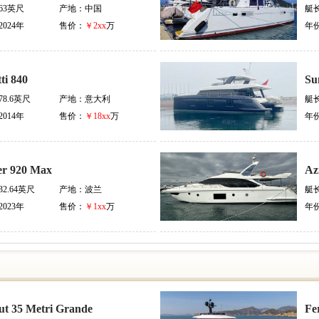
63英尺
产地：
中国
艇
2024年
售价：
￥2xx
万
年
tti 840
Su
78.6英尺
产地：
意大利
艇
2014年
售价：
￥18xx
万
年
er 920 Max
Az
32.64英尺
产地：
波兰
艇
2023年
售价：
￥1xx
万
年
ut 35 Metri Grande
Fe