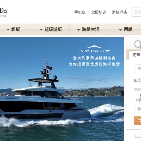
手机版
|
驾照培训
|
游艇码头
租艇
超级游艇
游艇生活
用艇
游艇
艇
·
Azi
0
·
PR
·
金帆
·
La
·
Fer
·
Su
·
Par