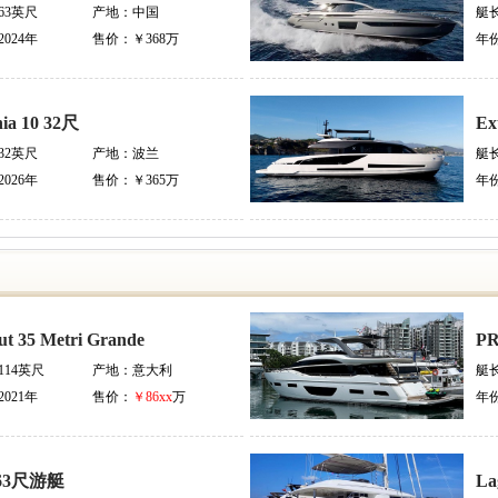
63英尺
产地：
中国
艇
2024年
售价：
￥368万
年
hia 10 32尺
Ex
32英尺
产地：
波兰
艇
2026年
售价：
￥365万
年
ut 35 Metri Grande
PR
114英尺
产地：
意大利
艇
2021年
售价：
￥86xx
万
年
63尺游艇
La