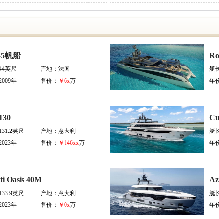
45帆船
Ro
44英尺
产地：
法国
艇
2009年
售价：
￥6x
万
年
130
Cu
131.2英尺
产地：
意大利
艇
2023年
售价：
￥146xx
万
年
ti Oasis 40M
Az
133.9英尺
产地：
意大利
艇
2023年
售价：
￥0x
万
年