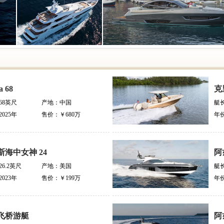
a 68
克
68英尺
产地：
中国
艇
2025年
售价：
￥680万
年
斯海中女神 24
阿
26.2英尺
产地：
美国
艇
2023年
售价：
￥199万
年
尺飞桥游艇
阿