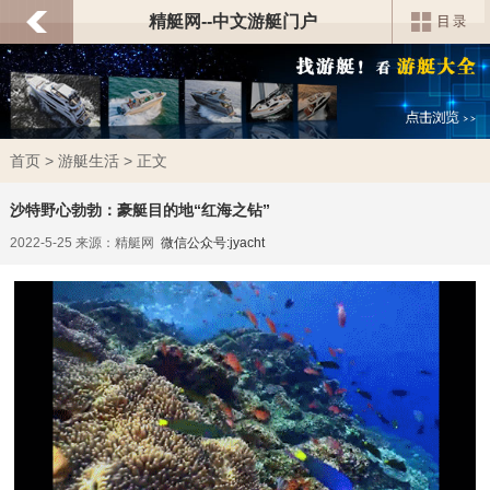
精艇网--中文游艇门户
首页
>
游艇生活
> 正文
沙特野心勃勃：豪艇目的地“红海之钻”
2022-5-25 来源：精艇网
微信公众号:jyacht