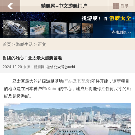
精艇网--中文游艇门户
首页
>
游艇生活
> 正文
财团的雄心！亚太最大超艇基地
2024-12-20 来源：精艇网
微信公众号:jyacht
亚太区最大的超级游艇基地
(码头及其配套)
即将开建，该新项目
的地点是在日本神户市
(Kobe)
的中心，建成后将能停泊任何尺寸的船
艇及超级游艇。