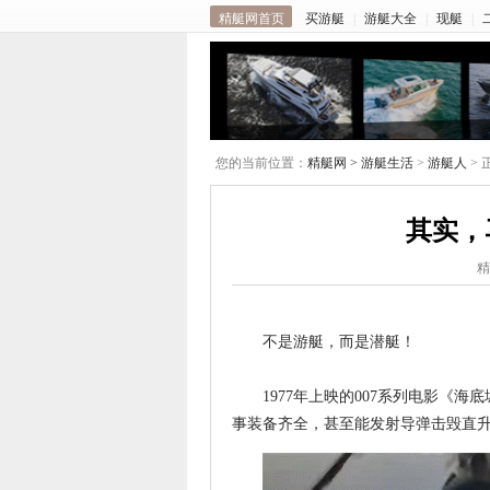
精艇网首页
买游艇
|
游艇大全
|
现艇
|
您的当前位置：
精艇网 >
游艇生活
>
游艇人
> 
其实，
精
不是游艇，而是潜艇！
1977年上映的007系列电影《海底城》
事装备齐全，甚至能发射导弹击毁直