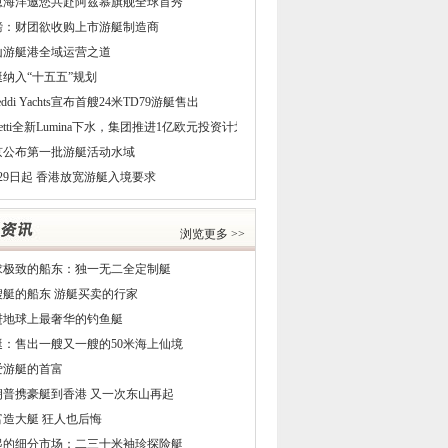
恩海洋邀您共赴阿兹慕旗舰全球首秀
磅：财团欲收购上市游艇制造商
山游艇港全域运营之道
艇纳入“十五五”规划
reddi Yachts宣布首艘24米TD79游艇售出
netti全新Lumina下水，集团推进1亿欧元投资计划
京公布第一批游艇活动水域
29日起 香港放宽游艇入境要求
浏览更多 >>
求极致的船东：独一无二全定制艇
5艘艇的船东 游艇买卖的行家
进地球上最奢华的钓鱼艇
艇：售出一艘又一艘的50米海上仙境
爱游艇的首富
朗普携豪艇到香港 又一次东山再起
富造大艇 狂人也后悔
起的细分市场：二三十米袖珍探险艇