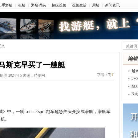
二手游艇
|
租艇
|
游艇码头
|
超级游艇
|
游艇生活
|
用艇
|
新闻资讯
正文
马斯克早买了一艘艇
越
T
字号：
T
|
艇网 2024-4-5 来源：精艇网
5
继
N大
中，一辆Lotus Esprit跑车危急关头变换成潜艇，潜艇军
升机。