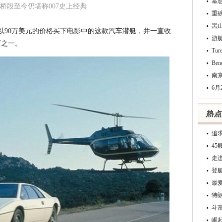
慕
桥段至今仍堪称007史上经典
重
黑
以90万美元的价格买下电影中的这款汽车潜艇，并一直收
游
西之一。
Tu
Be
南
6月
追
4
走
登
最
特
斗
崛