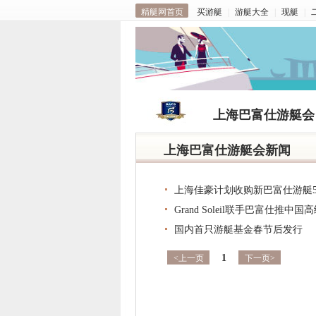
精艇网首页
买游艇
|
游艇大全
|
现艇
|
上海巴富仕游艇会
上海巴富仕游艇会新闻
上海佳豪计划收购新巴富仕游艇5
Grand Soleil联手巴富仕推中
国内首只游艇基金春节后发行
1
<上一页
下一页>