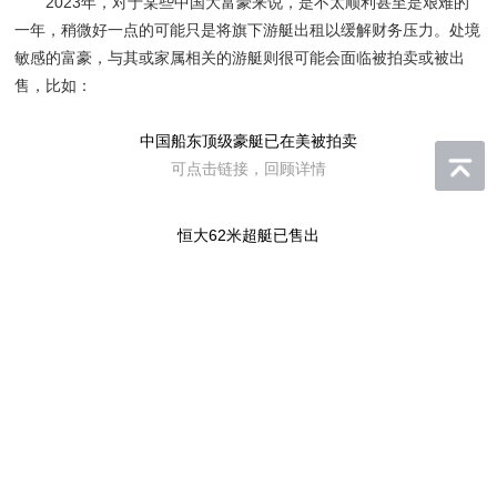
敏感富豪的游艇