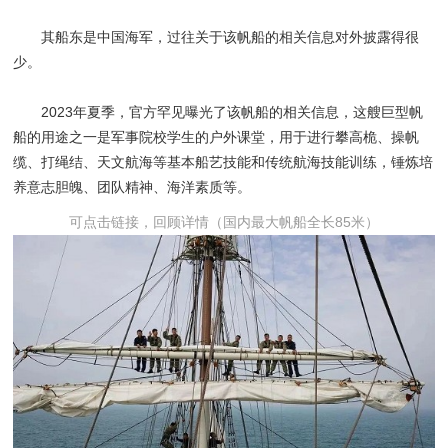
其船东是中国海军，过往关于该帆船的相关信息对外披露得很
少。
2023年夏季，官方罕见曝光了该帆船的相关信息，这艘巨型帆
船的用途之一是军事院校学生的户外课堂，用于进行攀高桅、操帆
缆、打绳结、天文航海等基本船艺技能和传统航海技能训练，锤炼培
养意志胆魄、团队精神、海洋素质等。
可点击链接，回顾详情（
国内最大帆船全长85米
）