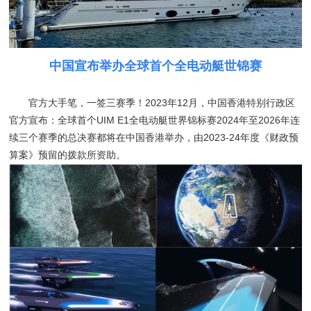
中国宣布举办全球首个全电动艇世锦赛
官方大手笔，一签三赛季！2023年12月，中国香港特别行政区
官方宣布：全球首个UIM E1全电动艇世界锦标赛2024年至2026年连
续三个赛季的总决赛都将在中国香港举办，由2023-24年度《财政预
算案》预留的拨款所资助。