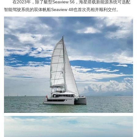
在2023年，除了艇型Seaview 56，海星搭载新能源系统可选配
智能驾驶系统的双体帆船Seaview 48也首次亮相并顺利交付。