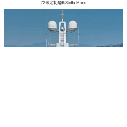
72米定制超艇Stella Maris