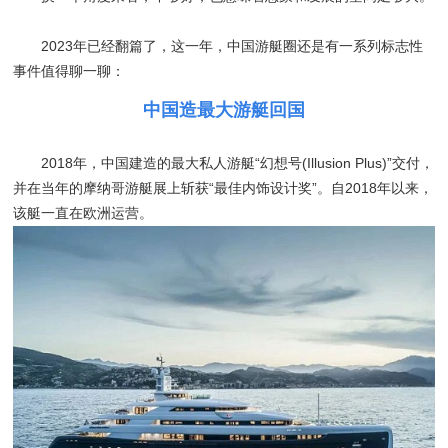
2023年已经翻篇了，这一年，中国游艇圈还是有一系列标志性
事件值得聊一聊：
中国造最大游艇回国
2018年，中国建造的最大私人游艇“幻想号(Illusion Plus)”交付，
并在当年的摩纳哥游艇展上斩获“最佳内饰设计奖”。自2018年以来，
该艇一直在欧洲运营。