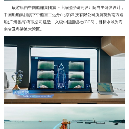
该游艇由中国船舶集团旗下上海船舶研究设计院自主研发设计，
中国船舶集团旗下中船重工远舟(北京)科技有限公司所属英辉南方造
船(广州番禺)有限公司建造，入级中国船级社(CCS)，目标水域为海
南省及粤港澳大湾区。