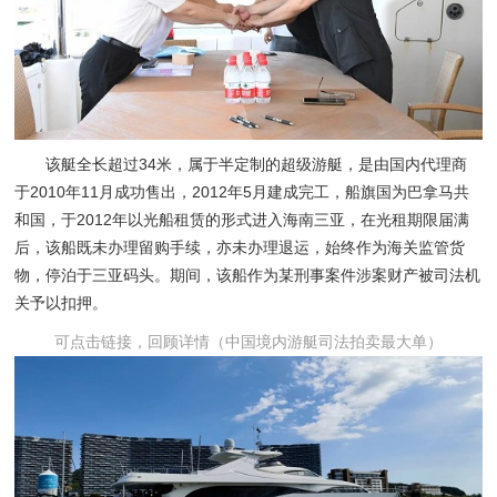
该艇全长超过34米，属于半定制的超级游艇，是由国内代理商
于2010年11月成功售出，2012年5月建成完工，船旗国为巴拿马共
和国，于2012年以光船租赁的形式进入海南三亚，在光租期限届满
后，该船既未办理留购手续，亦未办理退运，始终作为海关监管货
物，停泊于三亚码头。期间，该船作为某刑事案件涉案财产被司法机
关予以扣押。
可点击链接，回顾详情（
中国境内游艇司法拍卖最大单
）