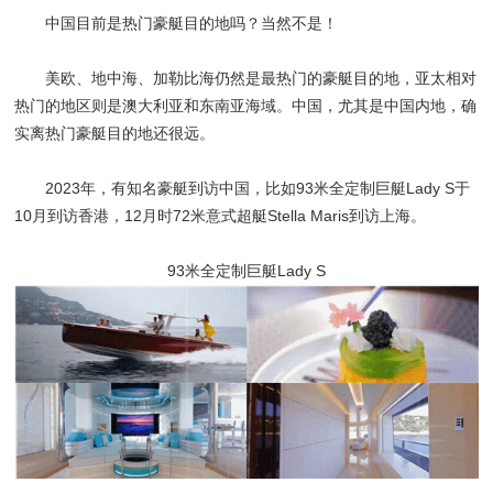
中国目前是热门豪艇目的地吗？当然不是！
美欧、地中海、加勒比海仍然是最热门的豪艇目的地，亚太相对
热门的地区则是澳大利亚和东南亚海域。中国，尤其是中国内地，确
实离热门豪艇目的地还很远。
2023年，有知名豪艇到访中国，比如93米全定制巨艇Lady S于
10月到访香港，12月时72米意式超艇Stella Maris到访上海。
93米全定制巨艇Lady S