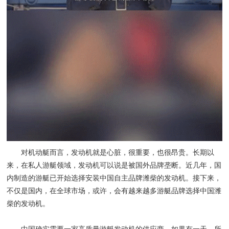
对机动艇而言，发动机就是心脏，很重要，也很昂贵。长期以
来，在私人游艇领域，发动机可以说是被国外品牌垄断。近几年，国
内制造的游艇已开始选择安装中国自主品牌潍柴的发动机。接下来，
不仅是国内，在全球市场，或许，会有越来越多游艇品牌选择中国潍
柴的发动机。