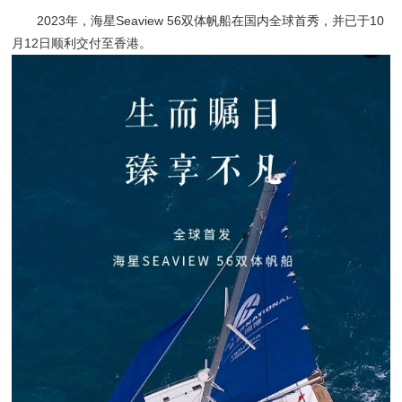
2023年，海星Seaview 56双体帆船在国内全球首秀，并已于10
月12日顺利交付至香港。