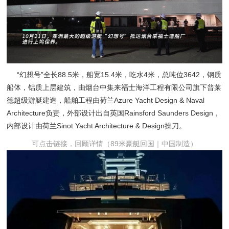
“幻想号”全长88.5米，船宽15.4米，吃水4米，总吨位3642，钢质
船体，铝质上层建筑，由烟台中集来福士海洋工程有限公司旗下普莱
德超级游艇建造，船舶工程由荷兰Azure Yacht Design & Naval
Architecture负责，外部设计出自英国Rainsford Saunders Design，
内部设计由荷兰Sinot Yacht Architecture & Design操刀。
可点击链接，回顾详情（
89米豪艇回国｜中国制造
）