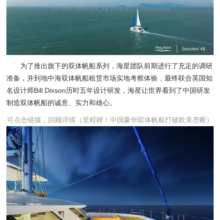
为了推出旗下的双体帆船系列，海星团队前期进行了充足的调研
准备，并到地中海双体帆船租赁市场实地考察体验，最终联合英国知
名设计师Bill Dixson历时五年设计研发，海星让世界看到了中国研发
制造双体帆船的诚意、实力和雄心。
可点击链接，回顾详情（
里程碑！中国豪华双体帆船打破欧美垄断
）