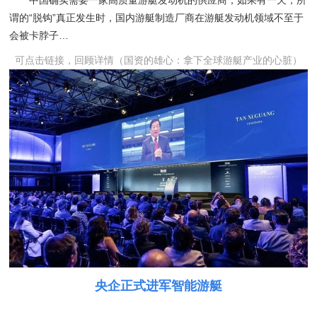
中国确实需要一家高质量游艇发动机的供应商，如果有一天，所
谓的“脱钩”真正发生时，国内游艇制造厂商在游艇发动机领域不至于
会被卡脖子…
可点击链接，回顾详情（
国资的雄心：拿下全球游艇产业的心脏
）
央企正式进军智能游艇