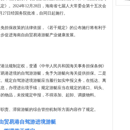
》。2024年12月28日，海南省七届人大常委会第十五次会
1月27日经国务院批准，自同日起施行。
担保政策的法律依据，《若干规定》的公布施行将有利于
一步促进海南自由贸易港游艇产业健康发展。
法规制定权，变通《中华人民共和国海关事务担保条例》
贸易港进境的自驾游游艇，免予为游艇向海关提供担保。二是
求。规定自驾游进境游艇应当履行如实申报义务，在抵达、离
信息，办理进出境手续；规定游艇应当在规定的港口、码头、
存的物品，未按规定申报，不得添加、起卸、调拨物料。
责、滞留游艇的综合管控机制等方面内容作了规定。
由贸易港自驾游进境游艇