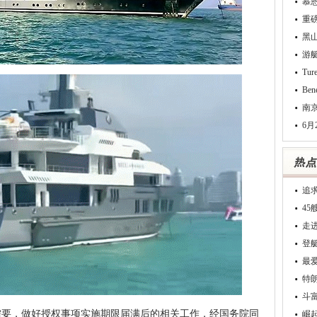
慕
重
黑
游
Tu
Be
南
6月
追
4
走
登
最
特
斗
，做好授权事项实施期限届满后的相关工作，经国务院同
崛