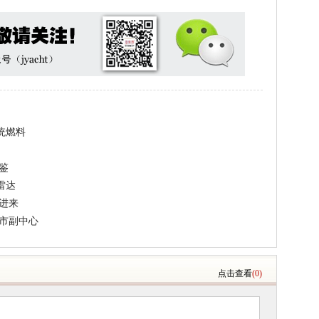
统燃料
为鉴
雷达
进来
城市副中心
点击查看
(0)