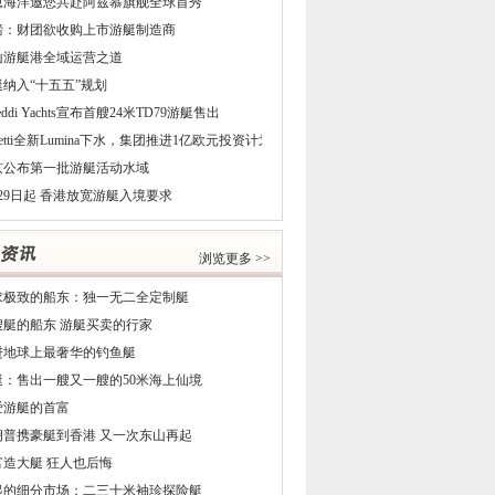
恩海洋邀您共赴阿兹慕旗舰全球首秀
磅：财团欲收购上市游艇制造商
山游艇港全域运营之道
艇纳入“十五五”规划
reddi Yachts宣布首艘24米TD79游艇售出
netti全新Lumina下水，集团推进1亿欧元投资计划
京公布第一批游艇活动水域
29日起 香港放宽游艇入境要求
浏览更多 >>
求极致的船东：独一无二全定制艇
5艘艇的船东 游艇买卖的行家
进地球上最奢华的钓鱼艇
艇：售出一艘又一艘的50米海上仙境
爱游艇的首富
朗普携豪艇到香港 又一次东山再起
富造大艇 狂人也后悔
起的细分市场：二三十米袖珍探险艇