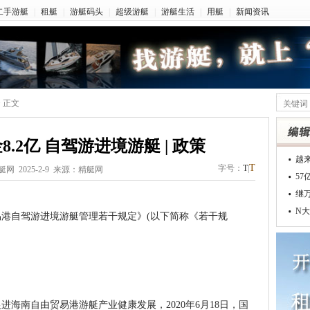
二手游艇
|
租艇
|
游艇码头
|
超级游艇
|
游艇生活
|
用艇
|
新闻资讯
> 正文
8.2亿 自驾游进境游艇 | 政策
越
T
字号：
T
|
艇网 2025-2-9 来源：精艇网
5
继
N大
自驾游进境游艇管理若干规定》(以下简称《若干规
：
南自由贸易港游艇产业健康发展，2020年6月18日，国