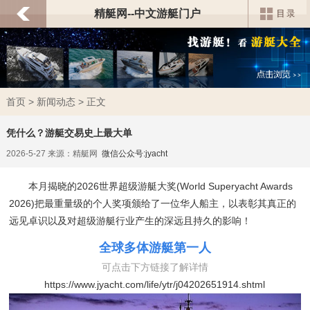
精艇网--中文游艇门户
首页
>
新闻动态
> 正文
凭什么？游艇交易史上最大单
2026-5-27 来源：精艇网
微信公众号:jyacht
本月揭晓的2026世界超级游艇大奖(World Superyacht Awards
2026)把最重量级的个人奖项颁给了一位华人船主，以表彰其真正的
远见卓识以及对超级游艇行业产生的深远且持久的影响！
全球多体游艇第一人
可点击下方链接了解详情
https://www.jyacht.com/life/ytr/j04202651914.shtml