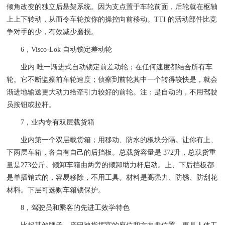
倾角改变的独立后悬架系统。因为支点置于车轮前面，后轮就在枢轴
上上下转动，从而令车轮按你的操控向前移动。TTI 的活动部件比竞
争对手的少，有效减少磨损。
6，Visco-Lok 自动锁定差动轮
业内 唯一渐进式自动锁定前差动轮；在任何速度都结合所有车
轮。它不断监察前车轮速度；侦察到前轮其中一个转得较快是，就会
渐进地输送更大动力给牵引力较好的前轮。注：是自动的，不用驾驶
员按钮或拉杆。
7，业内专有双层载货箱
业内第一个双层载货箱；用移动、防水的板块分隔。让你有上、
下两层车箱，各自有自己的后挡板。总载货容量是 372升，总载货重
量是273公斤。倾卸车箱由两旁的倾卸助力杆启动。上、下后挡板都
是单插销式的，容易移除，不用工具。材料是高强力、防锈、防刮花
材料。下层可选购车箱锁保护。
8，驾驶员和乘客的先进工效学特色