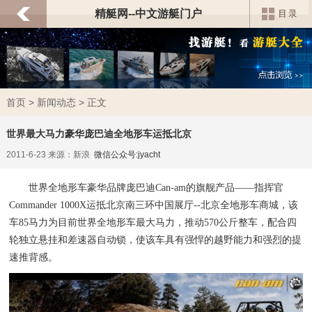
精艇网--中文游艇门户
首页
>
新闻动态
> 正文
世界最大马力豪华庞巴迪全地形车运抵北京
2011-6-23 来源：新浪
微信公众号:jyacht
世界全地形车豪华品牌庞巴迪Can-am的旗舰产品——指挥官
Commander 1000X运抵北京南三环中国展厅--北京全地形车商城，该
车85马力为目前世界全地形车最大马力，推动570公斤整车，配合四
轮独立悬挂和差速器自动锁，使该车具有强悍的越野能力和强烈的提
速推背感。