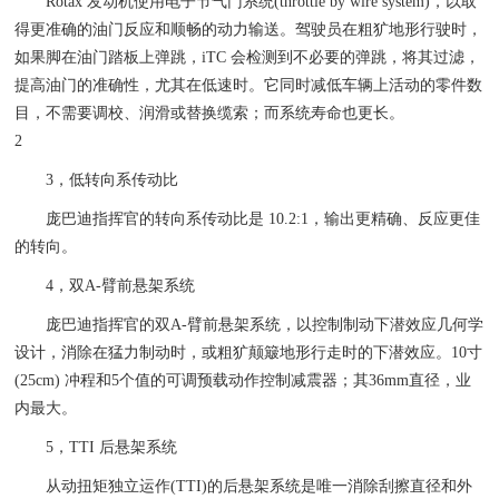
Rotax 发动机使用电子节气门系统(throttle by wire system)，以取
得更准确的油门反应和顺畅的动力输送。驾驶员在粗犷地形行驶时，
如果脚在油门踏板上弹跳，iTC 会检测到不必要的弹跳，将其过滤，
提高油门的准确性，尤其在低速时。它同时减低车辆上活动的零件数
目，不需要调校、润滑或替换缆索；而系统寿命也更长。
2
3，低转向系传动比
庞巴迪指挥官的转向系传动比是 10.2:1，输出更精确、反应更佳
的转向。
4，双A-臂前悬架系统
庞巴迪指挥官的双A-臂前悬架系统，以控制制动下潜效应几何学
设计，消除在猛力制动时，或粗犷颠簸地形行走时的下潜效应。10寸
(25cm) 冲程和5个值的可调预载动作控制减震器；其36mm直径，业
内最大。
5，TTI 后悬架系统
从动扭矩独立运作(TTI)的后悬架系统是唯一消除刮擦直径和外