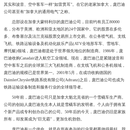
其实和波音、空中客车一样“如雷贯耳”。在它的老家加拿大，庞巴迪
公司甚至有“加拿大的通用电气”之称。
总部设在加拿大蒙特利尔的庞巴迪公司，目前约有员工80000
名，分布于美洲、欧洲和亚太地区的24个国家中。它的股票在多伦
多、布鲁塞尔及法兰克福股票交易所上市交易。在公务喷气机、支线
飞机、铁路运输设备及机动化娱乐产品(ATV全地形车车、雪地车、
摩托艇)领域，庞巴迪都是处于世界领先地位的制造商。1986年，庞
巴迪收购Canadair进入航空工业领域。现在，庞巴迪已是紧随波音和
空中客车之后的全球第三大飞机制造商，在支线飞机和公务机领域，
庞巴迪的规模已是世界第一。2001年5月，在成功收购德国的
DaimlerChrysler铁路系统有限公司(Adtranz)之后，庞巴迪公司也成为
铁路运输设备制造和服务行业的全球领导者。
50年前，庞巴迪公司只是加拿大魁北克省的一个雪橇车生产商。
公司的创始人庞巴迪先生本人就是雪橇车的发明者。个人由于拥有某
个新产品或专利创办自己的公司。50年后的今天，庞巴迪仍旧是家族
所有，却发展成为“巨无霸”，更加生机勃勃。
庞巴迪有一个使命，就是在所有参与的行业里都要做得最好。我