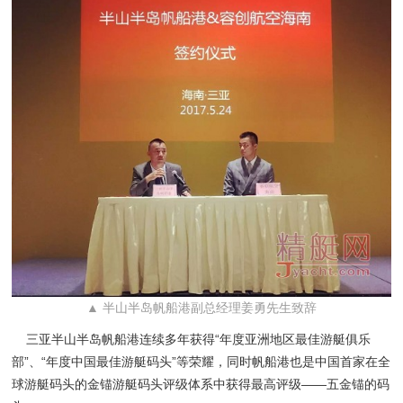
▲ 半山半岛帆船港副总经理姜勇先生致辞
三亚半山半岛帆船港连续多年获得“年度亚洲地区最佳游艇俱乐
部”、“年度中国最佳游艇码头”等荣耀，同时帆船港也是中国首家在全
球游艇码头的金锚游艇码头评级体系中获得最高评级——五金锚的码