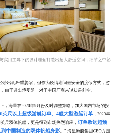
宽敞与实用主导下的设计理念打造出超大舒适空间，细节之中彰
球经济出现严重萎缩，但作为疫情期间最安全的度假方式，游
过，由于进出境受阻，对于中国厂商来说却是利空。
，海星在2020年9月份及时调整策略，加大国内市场的投
100英尺以上超级游艇订单、4艘大型游艇订单
，2020年
订单数远超预
48英尺双体帆船，更是得到市场热烈响应，
见到中国制造的双体帆船身影
。” 海星游艇集团CEO方圆