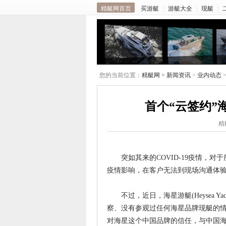
精艇网首页
买游艇
|
游艇大全
|
现艇
|
您的当前位置：
精艇网 >
新闻资讯
>
业内动态
首个“云签约”
精
突如其来的COVID-19疫情，对
疫情影响，在客户无法到现场沟通体
不过，近日，海星游艇(Heysea Y
察、没有参观过任何海星品牌现艇的
对海星这个中国品牌的信任，与中国海星