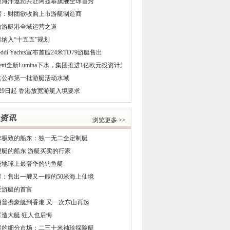
恩海洋邀您共赴阿兹慕旗舰全球首秀
磅：财团欲收购上市游艇制造商
山游艇港全域运营之道
艇纳入“十五五”规划
reddi Yachts宣布首艘24米TD79游艇售出
netti全新Lumina下水，集团推进1亿欧元投资计划
京公布第一批游艇活动水域
29日起 香港放宽游艇入境要求
浏览更多 >>
求极致的船东：独一无二全定制艇
5艘艇的船东 游艇买卖的行家
进地球上最奢华的钓鱼艇
艇：售出一艘又一艘的50米海上仙境
爱游艇的首富
朗普携豪艇到香港 又一次东山再起
富造大艇 狂人也后悔
起的细分市场：二三十米袖珍探险艇