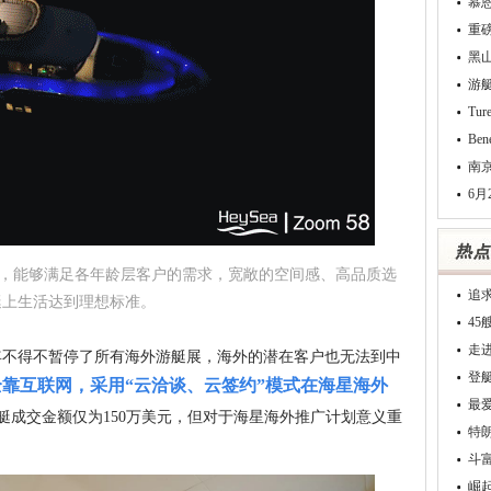
慕
重
黑
游
Tu
Be
南
6月
不同，能够满足各年龄层客户的需求，宽敞的空间感、高品质选
追
艇上生活达到理想标准。
4
走
1年不得不暂停了所有海外游艇展，海外的潜在客户也无法到中
登
靠互联网，采用“云洽谈、云签约”模式在海星海外
最
艇成交金额仅为150万美元，但对于海星海外推广计划意义重
特
斗
崛