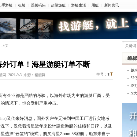
二手游艇
|
租艇
|
游艇码头
|
超级游艇
|
游艇生活
|
用艇
|
新闻资讯
> 正文
海外订单！海星游艇订单不断
越
T
字号：
T
|
艇网 2021-9-3 来源：精艇网
5
继
N大
于所有企业都是严酷的考验，以海外市场为主的游艇厂商，受
验的情况下，也会受到严重冲击。
achts)又传来好消息，国外客户在无法到中国工厂进行实地考
情况下，仅凭着海星近年来设计建造游艇的佳绩和口碑，以及
选择“云签约”模式，购买海星Zoom 58游艇，船东来自于