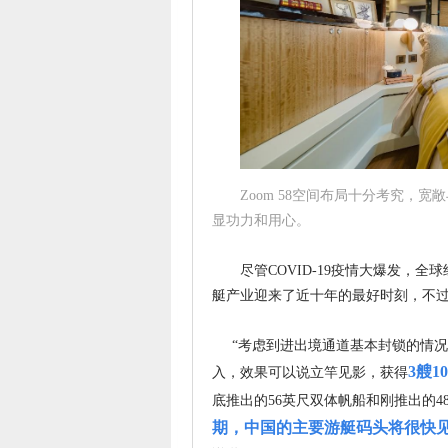
Zoom 58空间布局十分考究，
显功力和用心。
尽管COVID-19疫情大爆发，全
艇产业迎来了近十年的最好时刻，不
“考虑到进出境通道基本封锁的情况下
3艘
入，效果可以说立竿见影，获得
底推出的56英尺双体帆船和刚推出的
期，中国的主要游艇码头将很快