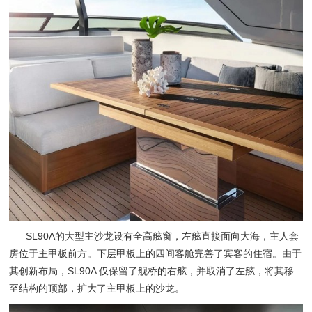
SL90A的大型主沙龙设有全高舷窗，左舷直接面向大海，主人套
房位于主甲板前方。下层甲板上的四间客舱完善了宾客的住宿。由于
其创新布局，SL90A 仅保留了舰桥的右舷，并取消了左舷，将其移
至结构的顶部，扩大了主甲板上的沙龙。