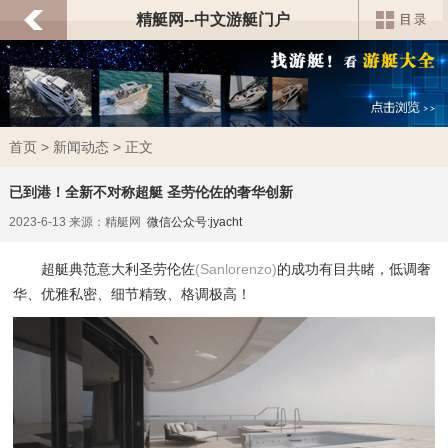
精艇网--中文游艇门户
首页
>
新闻动态
> 正文
已到港！全新不对称超艇 圣劳伦佐的奢华创新
2023-6-13 来源：精艇网
微信公众号:jyacht
超艇典范意大利圣劳伦佐
(Sanlorenzo)
的成功有目共睹，低调奢
华、优雅私密、细节精致、格调极高！