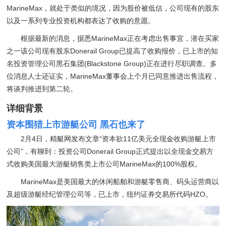
MarineMax，就处于类似的境况，因为股价被低估，公司现有的股东
以及一系列专业投资机构都表达了收购的意愿。
根据最新的消息，据悉MarineMax正在考虑出售事宜，潜在买家
之一该公司现有股东Donerail Group已提高了收购报价，已上市的知
名投资管理公司黑石集团(Blackstone Group)正在进行尽职调查。多
位消息人士还证实，MarineMax董事会上个月已同意推进出售流程，
将谈判推进到第二轮。
详细背景
资本围猎上市游艇公司 黑石也来了
2月4日，精艇网发布文章“资本欲11亿美元全现金收购游艇上市
公司”，有聊到：投资公司Donerail Group正式提出以全现金交易方
式收购美国最大游艇销售类上市公司MarineMax的100%股权。
MarineMax是美国最大的休闲船舶和游艇零售商、码头运营商以
及超级游艇经纪管理公司等，已上市，纽约证券交易所代码HZO。