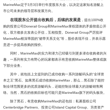
MarineMax定于3月3日举行年度股东大会，以决定这家知名游艇上
市公司未来的领导层和发展方向。
在现股东公开提出收购后，后续的发展是
，提出100%收
购的投资公司Donerail Group和MarineMax掌权团体的矛盾彻底公开
化，双方都多次发表公开信，互相指责。Donerail Group严厉批评
MarineMax根深蒂固的“裙带关系文化”等，股价表现不佳，并表示愿
意进一步提高收购的报价。
同时，MarineMax的实力和潜力已经吸引到更多潜在收购者的兴
趣，一系列有实力有野心的玩家都表示有意收购MarineMax整体或旗
下部分业务。
其中，就包括上文提到的已成功收购一系列游艇码头的“全球资
本之王”黑石。如果黑石成功收购MarineMax，那么，黑石除了能控
制全球范围更多的优质游艇码头，还能控制全球最大的游艇销售网
络。当然，黑石的收购目标也可能只是MarineMax旗下的码头板块。
除了黑石，有意收购MarineMax的还包括：私募股权公司
Centerbridge Partners、投资公司Island Capital Group、另类资产