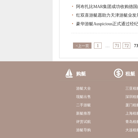
阿布扎比MAR集团成功收购德国
红双喜游艇愿助力天津游艇业发
豪华游艇Auspicious正式通过
1
…
71
72
7
<上一页
购艇
租艇
游艇大全
三亚租
现艇出售
深圳租
二手游艇
厦门租
新艇推荐
上海租
评赏试航
青岛租
游艇导购
大连租