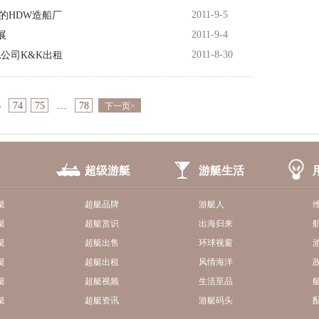
2011-9-5
的HDW造船厂
2011-9-4
展
2011-8-30
经纪公司K&K出租
3
74
75
…
78
下一页>
超级游艇
游艇生活
艇
超艇品牌
游艇人
艇
超艇赏识
出海归来
艇
超艇出售
环球视窗
艇
超艇出租
风情海洋
艇
超艇视频
生活至品
艇
超艇资讯
游艇码头