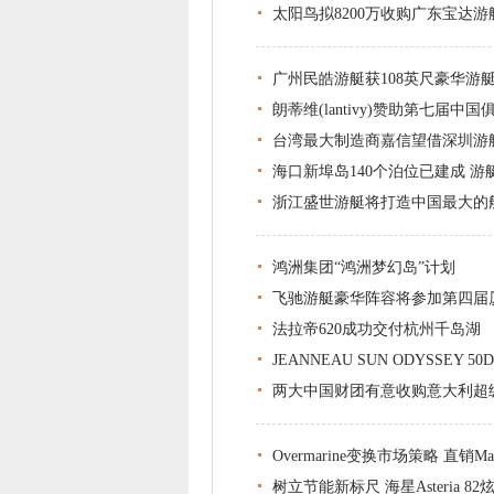
太阳鸟拟8200万收购广东宝达游
广州民皓游艇获108英尺豪华游
朗蒂维(lantivy)赞助第七届
台湾最大制造商嘉信望借深圳游
海口新埠岛140个泊位已建成 
浙江盛世游艇将打造中国最大的
鸿洲集团“鸿洲梦幻岛”计划
飞驰游艇豪华阵容将参加第四届
法拉帝620成功交付杭州千岛湖
JEANNEAU SUN ODYSSEY 
两大中国财团有意收购意大利超
Overmarine变换市场策略 直销Ma
树立节能新标尺 海星Asteria 8