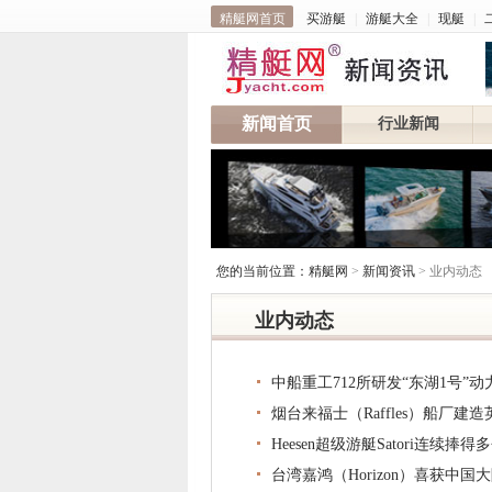
精艇网首页
买游艇
|
游艇大全
|
现艇
|
新闻首页
行业新闻
您的当前位置：
精艇网
>
新闻资讯
> 业内动态
业内动态
中船重工712所研发“东湖1号”
烟台来福士（Raffles）船厂建
Heesen超级游艇Satori连续捧
台湾嘉鸿（Horizon）喜获中