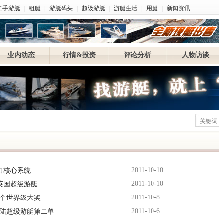
二手游艇
|
租艇
|
游艇码头
|
超级游艇
|
游艇生活
|
用艇
|
新闻资讯
业内动态
行情&投资
评论分析
人物访谈
2011-10-10
动力核心系统
2011-10-10
造英国超级游艇
2011-10-8
得多个世界级大奖
2011-10-6
国大陆超级游艇第二单