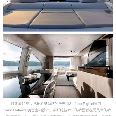
阿兹慕72英尺飞桥游艇动感的身姿由Stefano Righini操刀，
Carlo Galeazzi负责室内设计。碳纤维技术，飞桥面积在同尺寸飞桥