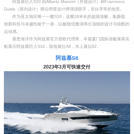
阿兹慕巨人S10 由Alberto Mancini（外观设计）和Francesco
Guida（室内设计）两位明星设计师强强联手，非比寻常的创意。
作为亚太地区唯一一艘S10，这艘28米长的超级游艇，集颜值、
创新科技与卓越性能于一身，以极致优雅演绎出顶级的设计与炫酷的
运动感。
慕恩海洋作为阿兹慕官方授权代理商，本届厦门国际游艇展将实
船展示阿兹慕巨人S10，陆地展位A8，水上展位02。
阿兹慕S6
2023年3月可快速交付