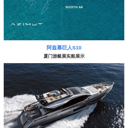
阿兹慕巨人S10
厦门游艇展实船展示