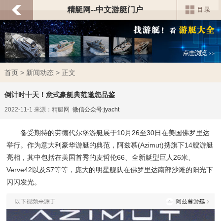
精艇网--中文游艇门户
首页
>
新闻动态
> 正文
倒计时十天！意式豪艇典范邀您品鉴
2022-11-1 来源：精艇网
微信公众号:jyacht
备受期待的劳德代尔堡游艇展于10月26至30日在美国佛罗里达
举行。作为意大利豪华游艇的典范，阿兹慕(Azimut)携旗下14艘游艇
亮相，其中包括在美国首秀的麦哲伦66、全新艇型巨人26米、
Verve42以及S7等等，庞大的明星舰队在佛罗里达南部沙滩的阳光下
闪闪发光。