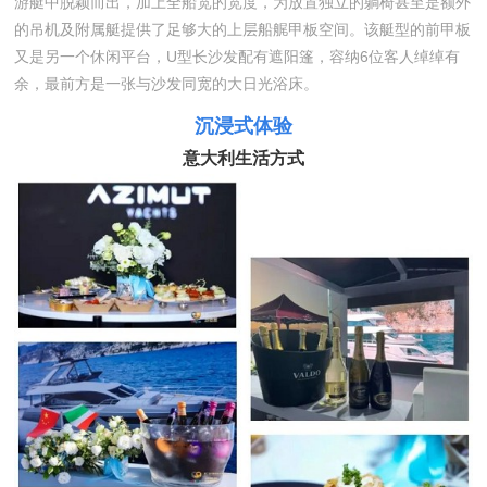
游艇中脱颖而出，加上全船宽的宽度，为放置独立的躺椅甚至是额外
的吊机及附属艇提供了足够大的上层船艉甲板空间。该艇型的前甲板
又是另一个休闲平台，U型长沙发配有遮阳篷，容纳6位客人绰绰有
余，最前方是一张与沙发同宽的大日光浴床。
沉浸式体验
意大利生活方式