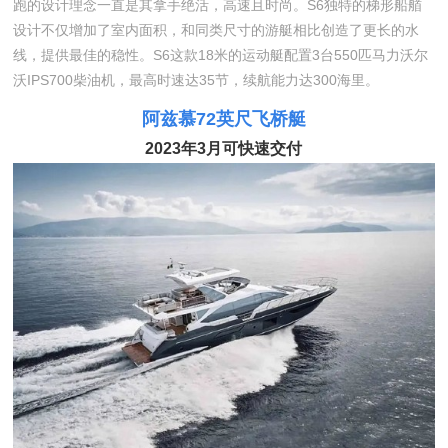
跑的设计理念一直是其拿手绝活，高速且时尚。S6独特的梯形船艏
设计不仅增加了室内面积，和同类尺寸的游艇相比创造了更长的水
线，提供最佳的稳性。S6这款18米的运动艇配置3台550匹马力沃尔
沃IPS700柴油机，最高时速达35节，续航能力达300海里。
阿兹慕72英尺飞桥艇
2023年3月可快速交付