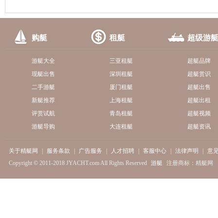
购艇
租艇
超级游
游艇大全
三亚租艇
超艇品牌
现艇出售
深圳租艇
超艇赏识
二手游艇
厦门租艇
超艇出售
新艇推荐
上海租艇
超艇出租
评赏试航
青岛租艇
超艇视频
游艇导购
大连租艇
超艇资讯
关于精艇网
|
服务条款
|
广告服务
|
人才招聘
|
客服中心
|
法律声明
|
意
Copyright © 2011-2018 JYACHT.com All Rights Reserved
游艇
注册商标：精艇网