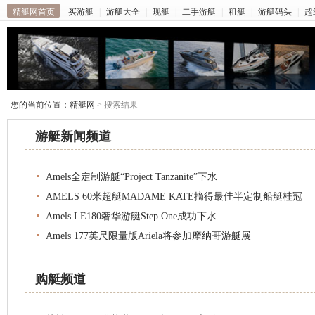
精艇网首页
买游艇
|
游艇大全
|
现艇
|
二手游艇
|
租艇
|
游艇码头
|
超
您的当前位置：
精艇网
> 搜索结果
游艇新闻频道
Amels全定制游艇“Project Tanzanite”下水
AMELS 60米超艇MADAME KATE摘得最佳半定制船艇桂冠
Amels LE180奢华游艇Step One成功下水
Amels 177英尺限量版Ariela将参加摩纳哥游艇展
购艇频道