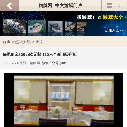
精艇网--中文游艇门户
首页
>
超级游艇
> 正文
每周租金250万欧元起 115米全新顶级巨艇
2022-4-24 来源：精艇网
微信公众号:jyacht