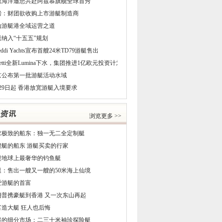
恩海洋邀您共赴阿兹慕旗舰全球首秀
磅：财团欲收购上市游艇制造商
山游艇港全域运营之道
艇纳入“十五五”规划
reddi Yachts宣布首艘24米TD79游艇售出
netti全新Lumina下水，集团推进1亿欧元投资计划
京公布第一批游艇活动水域
29日起 香港放宽游艇入境要求
浏览更多 >>
求极致的船东：独一无二全定制艇
5艘艇的船东 游艇买卖的行家
进地球上最奢华的钓鱼艇
艇：售出一艘又一艘的50米海上仙境
爱游艇的首富
朗普携豪艇到香港 又一次东山再起
富造大艇 狂人也后悔
起的细分市场：二三十米袖珍探险艇