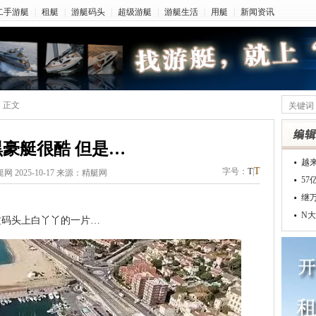
二手游艇
|
租艇
|
游艇码头
|
超级游艇
|
游艇生活
|
用艇
|
新闻资讯
> 正文
豪艇很酷 但是…
越
T
字号：
T
|
网 2025-10-17 来源：精艇网
5
继
N大
码头上白丫丫的一片…