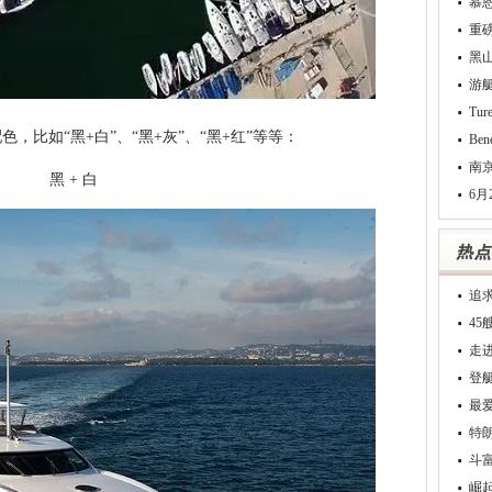
慕
重
黑
游
Tu
如“黑+白”、“黑+灰”、“黑+红”等等：
Be
南
黑 + 白
6月
追
4
走
登
最
特
斗
崛