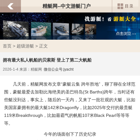
精艇网--中文游艇门户
首页
>
超级游艇
> 正文
拥有最大私人帆船的贝索斯 登上了第二大帆船
2026-1-4 来源：精艇网
微信公众号:jyacht
几天前，精艇网发布文章“
豪艇云集 跨年胜地
”，聊了聊在全球范
围，豪艇最爱去加勒比海绝美的圣巴特岛(St Barths)跨年，当时还有
些艇没到达，事实上，随后的一天内，又来了一批壮观的大艇，比如
美国富豪拥有的最大艇142米Dragonfly，比如2025年交付的最贵艇
119米Breakthrough，比如最霸气的帆船107米Black Pearl等等等
等。
今年的场面创下了历史纪录