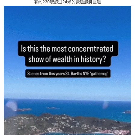
有约230艘超过24米的豪艇超艇巨艇