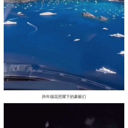
跨年烟花照耀下的豪艇们