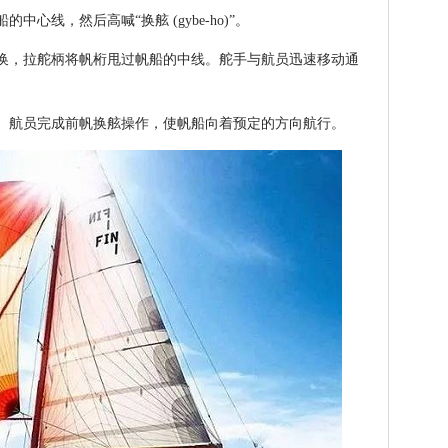
心线，然后高喊“换舷 (gybe-ho)”。
换，拉舵柄将帆桁甩过帆船的中线。舵手与航员迅速移动通
、航员完成前帆换舷操作，使帆船向着预定的方向航行。