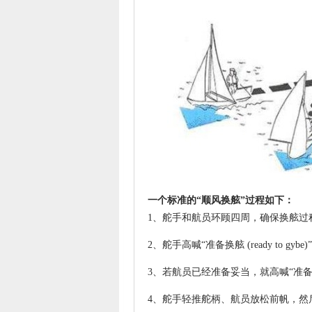
一个标准的“顺风换舷”过程如下：
1、舵手和航员环顾四周，确保换舷过
2、舵手高喊“准备换舷 (ready to
3、若航员已经准备妥当，就高喊“准备好 (
4、舵手轻推舵柄、航员放松前帆，然