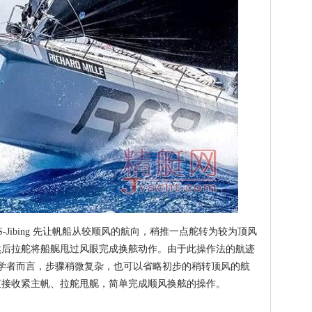
Jibing 先让帆船从较顺风的航向，稍推一点舵转为较为顶风
然后拉舵将船艉甩过风眼完成换舷动作。由于此操作法的航迹
操作对初学者而言，步骤稍微复杂，也可以省略初步的稍转顶风的航
直接收紧主帆、拉舵甩艉，简单完成顺风换舷的操作。