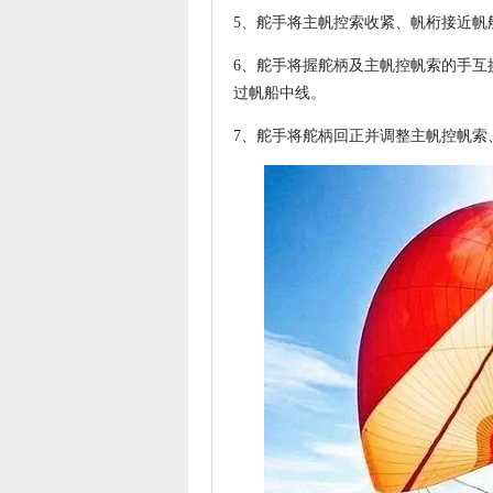
5、舵手将主帆控索收紧、帆桁接近帆船的中
6、舵手将握舵柄及主帆控帆索的手互
过帆船中线。
7、舵手将舵柄回正并调整主帆控帆索