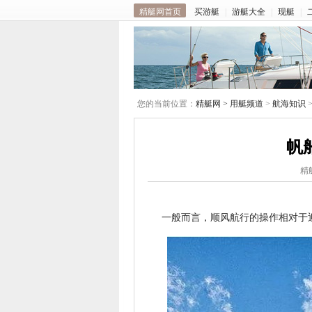
精艇网首页
买游艇
|
游艇大全
|
现艇
|
您的当前位置：
精艇网 >
用艇频道
>
航海知识
帆
精艇
一般而言，顺风航行的操作相对于迎