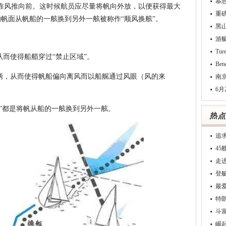
慕
风推向前。这时候航员应尽量将帆向外放，以便获得最大
重
帆面从帆船的一舷换到另外一舷被称作“顺风换舷”。
黑
游
Tu
而使得船艏穿过“禁止区域”。
Be
柄，从而使得帆船偏向离风而以船艉通过风眼（风的来
南
6月
”都是将帆从船的一舷换到另外一舷。
追
4
走
登
最
特
斗
崛