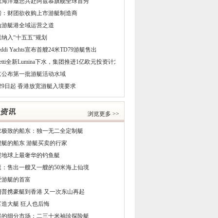
恩海洋邀您共赴阿兹慕旗舰全球首秀
磅：财团欲收购上市游艇制造商
山游艇港全域运营之道
艇纳入“十五五”规划
reddi Yachts宣布首艘24米TD79游艇售出
netti全新Lumina下水，集团推进1亿欧元投资计划
京公布第一批游艇活动水域
29日起 香港放宽游艇入境要求
浏览更多 >>
求极致的船东：独一无二全定制艇
5艘艇的船东 游艇买卖的行家
进地球上最奢华的钓鱼艇
艇：售出一艘又一艘的50米海上仙境
爱游艇的首富
朗普携豪艇到香港 又一次东山再起
富造大艇 狂人也后悔
起的细分市场：二三十米袖珍探险艇