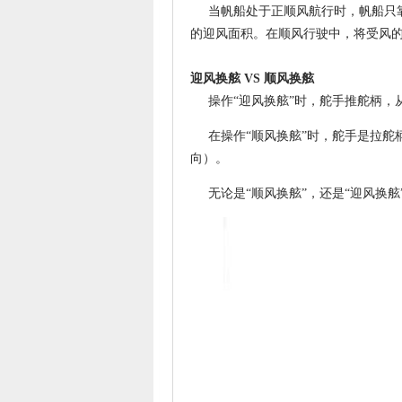
当帆船处于正顺风航行时，帆船只靠
的迎风面积。在顺风行驶中，将受风的
迎风换舷 VS 顺风换舷
操作“迎风换舷”时，舵手推舵柄，从
在操作“顺风换舷”时，舵手是拉舵
向）。
无论是“顺风换舷”，还是“迎风换舷