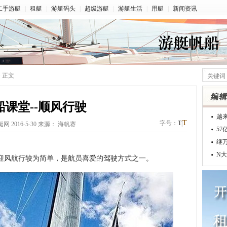
二手游艇
|
租艇
|
游艇码头
|
超级游艇
|
游艇生活
|
用艇
|
新闻资讯
> 正文
船课堂--顺风行驶
越
T
字号：
T
|
网 2016-5-30 来源： 海帆赛
5
继
N大
风航行较为简单，是航员喜爱的驾驶方式之一。